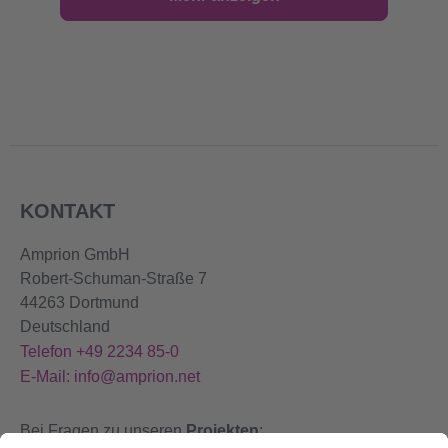
KONTAKT
Amprion GmbH
Robert-Schuman-Straße 7
44263 Dortmund
Deutschland
Telefon +49 2234 85-0
E-Mail: info@amprion.net
Bei Fragen zu unseren
Projekten
: