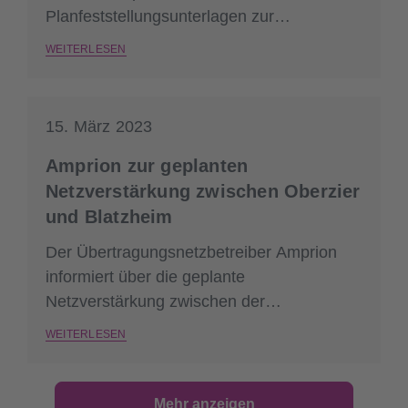
Planfeststellungsunterlagen zur
Netzverstärkung zwischen der
WEITERLESEN
Umspannanlage Oberzier und dem Punkt
Blatzheim zu erläutern.
15. März 2023
Amprion zur geplanten
Netzverstärkung zwischen Oberzier
und Blatzheim
Der Übertragungsnetzbetreiber Amprion
informiert über die geplante
Netzverstärkung zwischen der
Umspannanlage Oberzier und dem Punkt
WEITERLESEN
Blatzheim. Interessierte Bürger*innen
können sich an drei Terminen informieren.
Mehr anzeigen