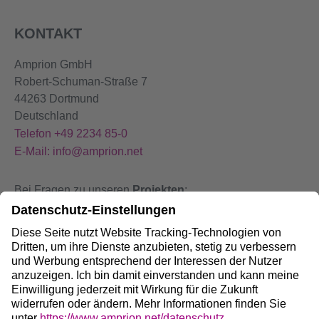
KONTAKT
Amprion GmbH
Robert-Schuman-Straße 7
44263 Dortmund
Deutschland
Telefon +49 2234 85-0
E-Mail: info@amprion.net
Bei Fragen zu unseren
Projekten
:
+49 800 584 9000
Bei
Störungen
an unseren Anlagen:
+49 800 490 4000
Social Media: