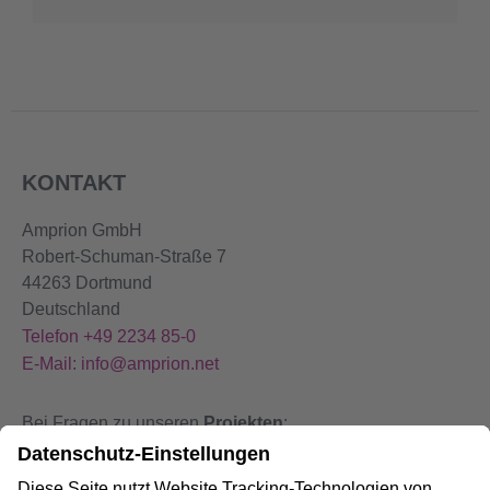
KONTAKT
Amprion GmbH
Robert-Schuman-Straße 7
44263 Dortmund
Deutschland
Telefon +49 2234 85-0
E-Mail: info@amprion.net
Bei Fragen zu unseren
Projekten
:
+49 800 584 9000