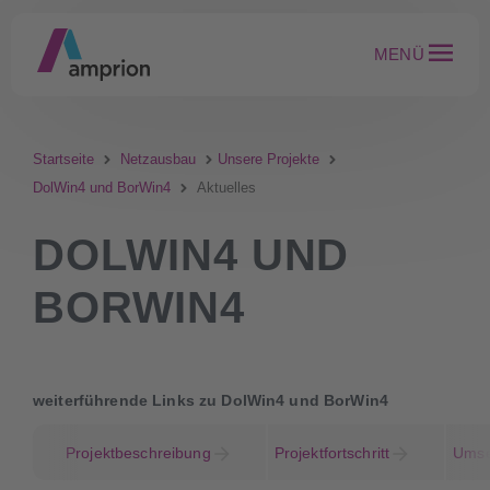
MENÜ
Startseite
Netzausbau
Unsere Projekte
DolWin4 und BorWin4
Aktuelles
DOLWIN4 UND
BORWIN4
weiterführende Links zu DolWin4 und BorWin4
Projektbeschreibung
Projektfortschritt
Umse