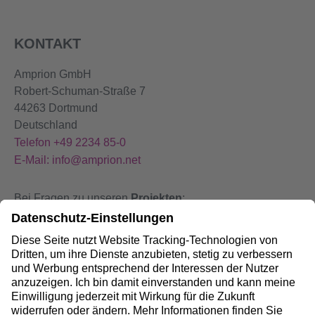
KONTAKT
Amprion GmbH
Robert-Schuman-Straße 7
44263 Dortmund
Deutschland
Telefon +49 2234 85-0
E-Mail: info@amprion.net
Bei Fragen zu unseren
Projekten
:
+49 800 584 9000
Bei
Störungen
an unseren Anlagen:
+49 800 490 4000
Social Media: