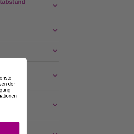
stabstand
oder als
rieb der