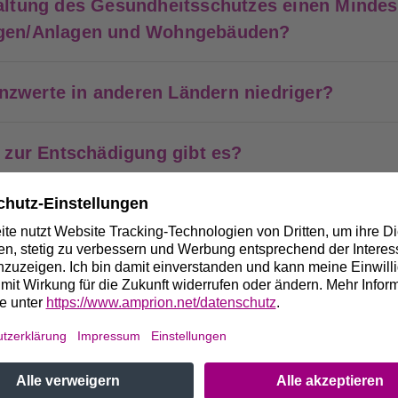
haltung des Gesundheitsschutzes einen Minde
ngen/Anlagen und Wohngebäuden?
nzwerte in anderen Ländern niedriger?
zur Entschädigung gibt es?
ntwicklung eines Grundstücks bei den
nahmen berücksichtigt?
Amprion, ob die Stromleitung als Freileitung 
wird?
rion, um Natur und Umwelt beim Bau und Bet