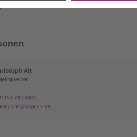
gen zu schützen?
sonen
ristoph Alt
ojektsprecher
49 152 59508869
ristoph.alt@amprion.net