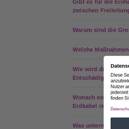
Gibt es für die Ein
zwischen Freileitu
Warum sind die Gre
Welche Maßnahmen 
Wie wird die Werte
Entschädigungsmaß
Wonach entscheidet 
Erdkabel realisiert 
Was unternimmt Amp