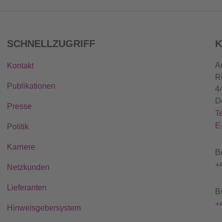
SCHNELLZUGRIFF
K
A
Kontakt
R
Publikationen
4
D
Presse
T
E
Politik
Karriere
B
+
Netzkunden
Lieferanten
B
+
Hinweisgebersystem