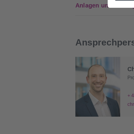
Anlagen und Leitun
Ansprechper
Ch
Pr
+ 
ch