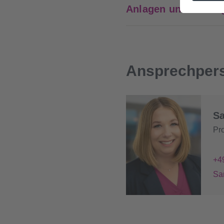
Anlagen und Leitun
Ansprechper
Sa
Pr
+4
Sa