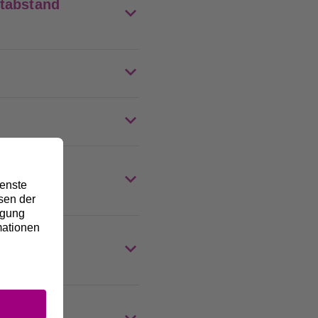
stabstand
oder als
rieb der