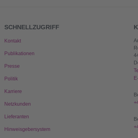
SCHNELLZUGRIFF
K
A
Kontakt
R
Publikationen
4
D
Presse
T
E
Politik
Karriere
B
+
Netzkunden
Lieferanten
B
+
Hinweisgebersystem