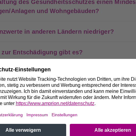
haltung des Gesundheitsschutzes einen Minde
ngen/Anlagen und Wohngebäuden?
nzwerte in anderen Ländern niedriger?
zur Entschädigung gibt es?
ntwicklung eines Grundstücks bei den
nahmen berücksichtigt?
Amprion, ob die Stromleitung als Freileitung 
wird?
rion, um Natur und Umwelt beim Bau und Bet