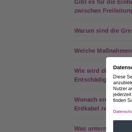
Gibt es für die Ein
zwischen Freileitu
Warum sind die Gre
Welche Maßnahmen 
Wie wird die Werte
Entschädigungsmaß
Wonach entscheidet 
Erdkabel realisiert 
Was unternimmt Amp