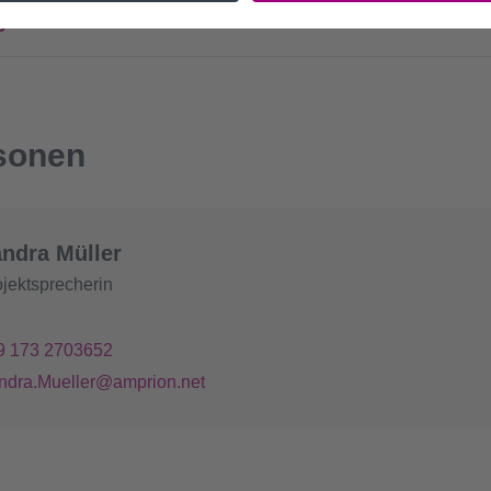
gen zu schützen?
sonen
ndra Müller
ojektsprecherin
9 173 2703652
ndra.Mueller@amprion.net