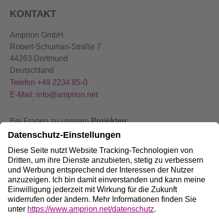
KONTAKT
Amprion GmbH
Robert-Schuman-Straße 7
44263 Dortmund
Deutschland
Telefon +49 2234 85-0
E-Mail: info@amprion.net
Bei Fragen zu unseren
Projekten
:
+49 800 584 9000
Bei
Störungen
an unseren Anlagen:
+49 800 490 4000
Social Media: