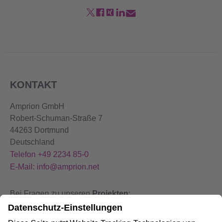
KONTAKT
Amprion GmbH
Robert-Schuman-Straße 7
44263 Dortmund
Deutschland
Telefon +49 2234 85-0
E-Mail: info@amprion.net
Bei Fragen zu unseren
Projekten
:
+49 800 584 9000