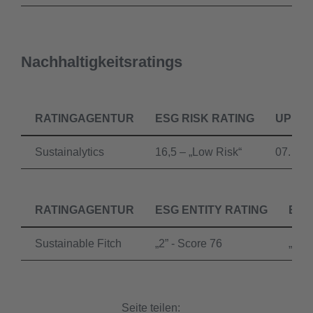
Nachhaltigkeitsratings
RATINGAGENTUR
ESG RISK RATING
UPDAT
Sustainalytics
16,5 – „Low Risk“
07. Jul
RATINGAGENTUR
ESG ENTITY RATING
ESG
Sustainable Fitch
„2” - Score 76
„2” -
Seite teilen: