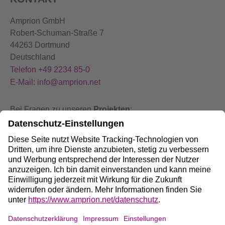
Amprion GmbH
Robert-Schuman-Straße 7
44263 Dortmund
Deutschland
Telefon +49 2234 85-0
E-Mail: info@amprion.net
Bei Fragen zu unseren
Projekten
:
+49 800 584 9000
Bei
Störungen
an unseren Anlagen:
+49 800 490 4000
Social Media: