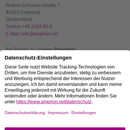
Robert-Schuman-Straße 7
44263 Dortmund
Deutschland
Telefon +49 2234 85-0
E-Mail: info@amprion.net
Bei Fragen zu unseren
Projekten
:
+49 800 584 9000
Bei
Störungen
an unseren Anlagen:
+49 800 490 4000
Social Media:
Impressum
DE
/
EN