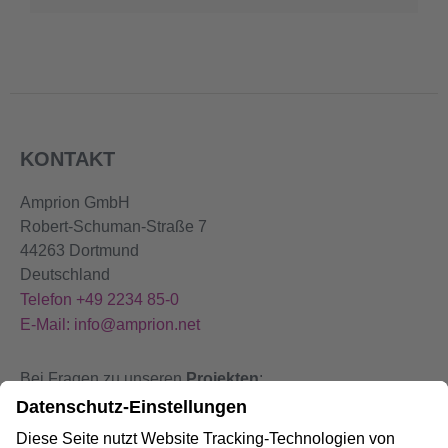
KONTAKT
Amprion GmbH
Robert-Schuman-Straße 7
44263 Dortmund
Deutschland
Telefon +49 2234 85-0
E-Mail: info@amprion.net
Bei Fragen zu unseren
Projekten
:
+49 800 584 9000