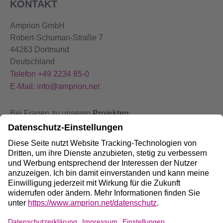
KONTAKT
Amprion GmbH
Robert-Schuman-Straße 7
44263 Dortmund
Deutschland
Telefon +49 2234 85-0
E-Mail: info@amprion.net
Bei Fragen zu unseren
Projekten
:
+49 800 584 9000
Bei
Störungen
an unseren Anlagen:
+49 800 490 4000
Social Media: