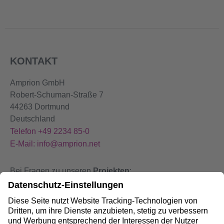
KONTAKT
Amprion GmbH
Robert-Schuman-Straße 7
44263 Dortmund
Deutschland
Telefon +49 2234 85-0
E-Mail: info@amprion.net
Bei Fragen zu unseren
Projekten
:
+49 800 584 9000
Bei
Störungen
an unseren Anlagen:
+49 800 490 4000