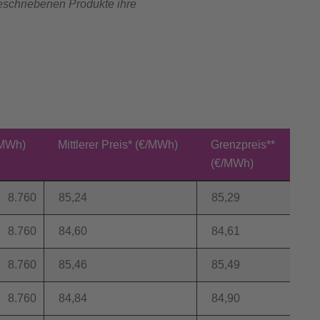
eschriebenen Produkte ihre
(MWh)
Mittlerer Preis* (€/MWh)
Grenzpreis**
(€/MWh)
8.760
85,24
85,29
8.760
84,60
84,61
8.760
85,46
85,49
8.760
84,84
84,90