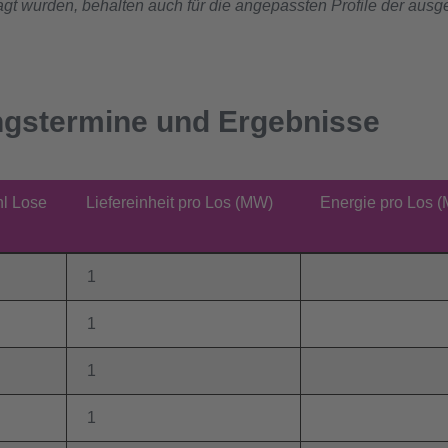
t wurden, behalten auch für die angepassten Profile der ausg
gstermine und Ergebnisse
l Lose
Liefereinheit pro Los (MW)
Energie pro Los 
1
1
1
1