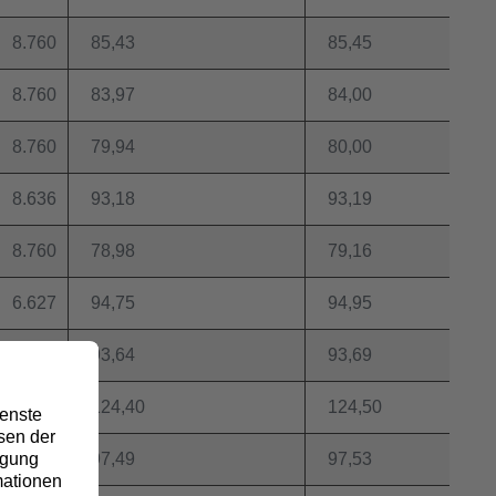
8.760
85,43
85,45
8.760
83,97
84,00
8.760
79,94
80,00
8.636
93,18
93,19
8.760
78,98
79,16
6.627
94,75
94,95
8.760
93,64
93,69
8.636
124,40
124,50
8.760
97,49
97,53