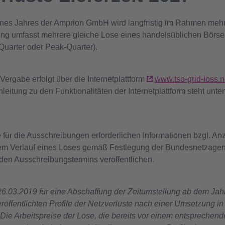
eines Jahres der Amprion GmbH wird langfristig im Rahmen meh
ung umfasst mehrere gleiche Lose eines handelsüblichen Börs
uarter oder Peak-Quarter).
ergabe erfolgt über die Internetplattform
www.tso-grid-loss.n
leitung zu den Funktionalitäten der Internetplattform steht unte
für die Ausschreibungen erforderlichen Informationen bzgl. Anz
em Verlauf eines Loses gemäß Festlegung der Bundesnetzagent
en Ausschreibungstermins veröffentlichen.
.03.2019 für eine Abschaffung der Zeitumstellung ab dem Jah
veröffentlichten Profile der Netzverluste nach einer Umsetzung i
ie Arbeitspreise der Lose, die bereits vor einem entsprechen