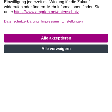
KONTAKT
Amprion GmbH
Robert-Schuman-Straße 7
44263 Dortmund
Deutschland
Telefon +49 2234 85-0
E-Mail: info@amprion.net
Bei Fragen zu unseren
Projekten
:
+49 800 584 9000
Bei
Störungen
an unseren Anlagen:
+49 800 490 4000