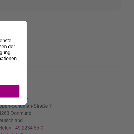
ONTAKT
mprion GmbH
obert-Schuman-Straße 7
4263 Dortmund
eutschland
elefon +49 2234 85-0