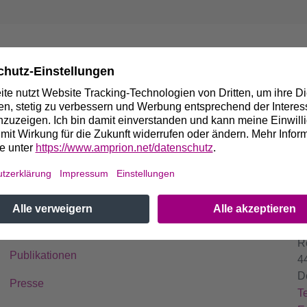
SCHNELLZUGRIFF
K
A
Kontakt
R
Publikationen
4
D
Presse
T