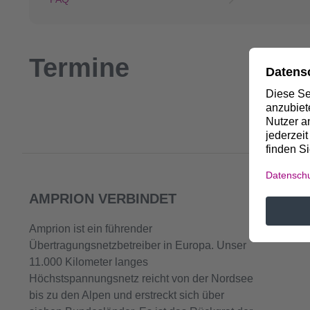
Termine
AMPRION VERBINDET
Amprion ist ein führender
Übertragungsnetzbetreiber in Europa. Unser
11.000 Kilometer langes
Höchstspannungsnetz reicht von der Nordsee
bis zu den Alpen und erstreckt sich über