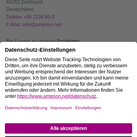
44263 Dortmund
Deutschland
Telefon +49 2234 85-0
E-Mail: info@amprion.net
Bei Fragen zu unseren
Projekten
:
+49 800 584 9000
Bei
Störungen
an unseren Anlagen:
+49 800 490 4000
Social Media:
Impressum
DE
/
EN
Datenschutz