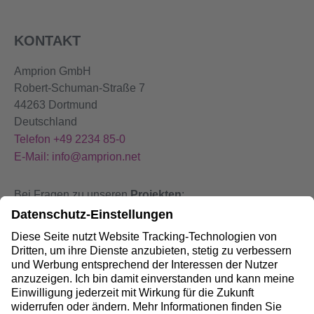
KONTAKT
Amprion GmbH
Robert-Schuman-Straße 7
44263 Dortmund
Deutschland
Telefon +49 2234 85-0
E-Mail: info@amprion.net
Bei Fragen zu unseren
Projekten
:
+49 800 584 9000
Bei
Störungen
an unseren Anlagen:
+49 800 490 4000
Social Media: