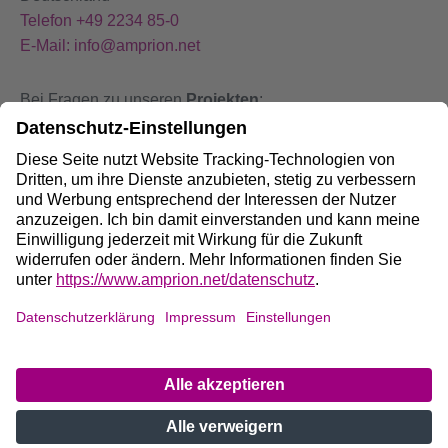
Telefon +49 2234 85-0
E-Mail: info@amprion.net
Bei Fragen zu unseren
Projekten
:
+49 800 584 9000
Bei
Störungen
an unseren Anlagen:
+49 800 490 4000
Social Media:
Impressum
DE
/
EN
Datenschutz