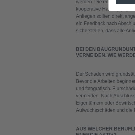
werden. Die entsprechende
kooperative Haltung gegenü
Anliegen sollten direkt ang
ein Feedback nach Abschlu
sicherstellen, dass alle A
BEI DEN BAUGRUNDUN
VERMEIDEN. WIE WERD
Der Schaden wird grundsät
Bevor die Arbeiten beginne
und fotografisch. Flurschäd
vermeiden. Nach Abschluss d
Eigentümern oder Bewirtsch
Aufwuchsschäden und die Fe
AUS WELCHER BERUFLI
ENERGIE AKTIV?