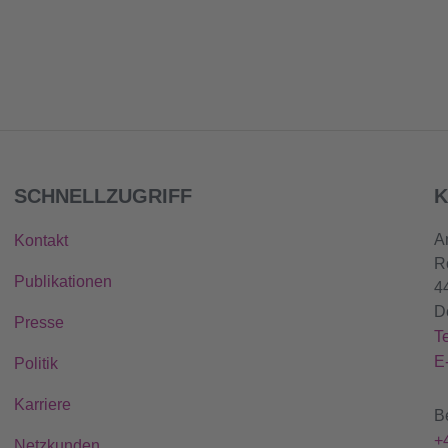
SCHNELLZUGRIFF
K
A
Kontakt
R
Publikationen
4
D
Presse
T
E
Politik
Karriere
B
+
Netzkunden