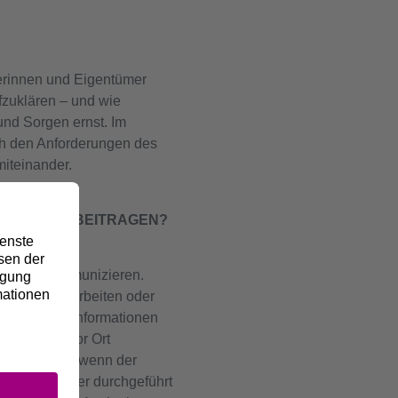
ümerinnen und Eigentümer
fzuklären – und wie
nd Sorgen ernst. Im
ch den Anforderungen des
miteinander.
RSUCHUNG BEITRAGEN?
nd offen kommunizieren.
frühere Bauarbeiten oder
um Beispiel Informationen
hverhalte vor Ort
es hilfreich, wenn der
en effizienter durchgeführt