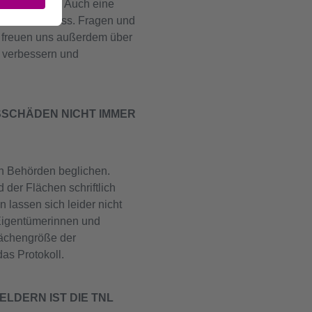
ümerkontakt. Auch eine
ert den Prozess. Fragen und
ir freuen uns außerdem über
 verbessern und
SCHÄDEN NICHT IMMER
n Behörden beglichen.
der Flächen schriftlich
 lassen sich leider nicht
 Eigentümerinnen und
lächengröße der
as Protokoll.
LDERN IST DIE TNL