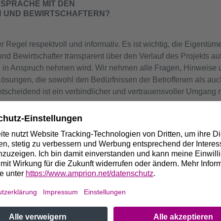
ESPRÄCHE MIT DEN
 UND BEWIRTSCHAFTERN?
r Regel respektvoll und informativ. Es ist wichtig, die Eigent
nd Bewirtschafter transparent über den Verlauf des Projekts au
 in Anspruch nehmen wird. Wir nehmen alle Fragen, Hinweise u
Lösungen, die sowohl den Bedürfnissen der Betroffenen als au
tscheidend ist ein verbindlicher und vertrauensvoller Umgang 
ENE ZU EINEM GUTEN VERLAUF DER BAUGRUNDUNTE
s Betroffene ihre Fragen, Bedenken und Anregungen frühzeitig u
relevante Informationen über die Geschichte des Grundstücks, 
reitstellen, die für die Untersuchung wichtig sein könnten – z
der Umwelteinflüssen. So können wir bereits im Vorfeld die Sac
ögliche Missverständnisse. Sobald die Arbeiten anstehen, ist 
Grundstücken möglich ist – denn dann können die Untersuchung