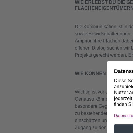
WIE ERLEBST DU DIE G
FLÄCHENEIGENTÜMERN
Die Kommunikation ist in de
sowie Bewirtschafterinnen u
Amprion ihre Flächen dabei
offenen Dialog suchen wir 
Projekts gerecht werden. En
WIE KÖNNEN BETROFF
Wichtig ist vor allem, das
Genauso können sie selbst 
besondere Gegebenheiten be
zu bestehenden Leitungen o
einschätzen und vermeiden m
Zugang zu den betroffenen 