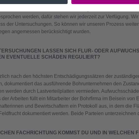
n Termine und Zugangsbedingungen koordiniere ich als Eigent
ber der Bohrfirma, die die Untersuchungen durchführt, erleicht
esprochen werden, dafür stehen wir jederzeit zur Verfügung. W
ss der Untersuchungen. So können wir unseren Prozess weiter
nliegen angemessen berücksichtigt wurden.
TERSUCHUNGEN LASSEN SICH FLUR- ODER AUFWUCHS
EN EVENTUELLE SCHÄDEN REGULIERT?
zlich nach den höchsten Entschädigungssätzen der zuständige
n, dokumentiert das ausführende Bohrunternehmen den Zustand 
en werden durch Lastverteilplatten vermieden. Aufwuchsschäden
er Arbeiten füllt ein Mitarbeiter der Bohrfirma im Beisein von
afterinnen und Bewirtschaftern ein Protokoll aus, in dem die F
ldfrucht dokumentiert werden. Beide Parteien unterzeichnen d
CHEN FACHRICHTUNG KOMMST DU UND IN WELCHEN FE