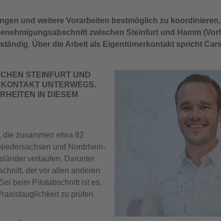
en und weitere Vorarbeiten bestmöglich zu koordinieren,
Genehmigungsabschnitt zwischen Steinfurt und Hamm (Vorh
ändig. Über die Arbeit als Eigentümerkontakt spricht Carst
SCHEN STEINFURT UND
RKONTAKT UNTERWEGS.
RHEITEN IN DIESEM
e, die zusammen etwa 82
 Niedersachsen und Nordrhein-
länder verlaufen. Darunter
schnitt, der vor allen anderen
Ziel beim Pilotabschnitt ist es,
Praxistauglichkeit zu prüfen.