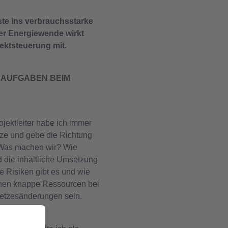
ste ins verbrauchsstarke
er Energiewende wirkt
jektsteuerung mit.
E AUFGABEN BEIM
ojektleiter habe ich immer
nze und gebe die Richtung
? Was machen wir? Wie
 die inhaltliche Umsetzung
 Risiken gibt es und wie
nen knappe Ressourcen bei
etzesänderungen sein.