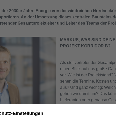
g der 2030er Jahre Energie von der windreichen Nordseekü
sportieren. An der Umsetzung dieses zentralen Bausteins d
tretender Gesamtprojektleiter und Leiter des Teams der Pro
MARKUS, WAS SIND DEIN
PROJEKT KORRIDOR B?
Als stellvertretender Gesamtpr
einen Blick auf das große Ga
vor. Wie ist der Projektstand
sehen die Termine, Kosten und
aus? Und ganz wichtig: Welche
gehen wir damit um? Das kön
Lieferanten oder genauso Ges