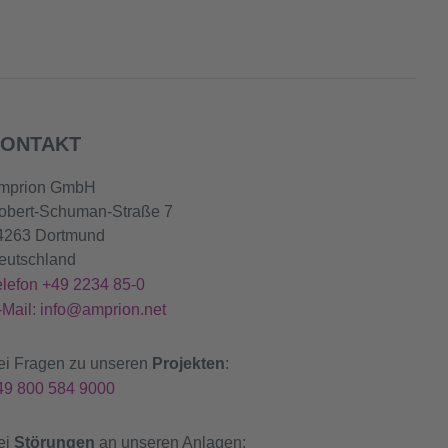
ONTAKT
mprion GmbH
obert-Schuman-Straße 7
4263 Dortmund
eutschland
elefon +49 2234 85-0
-Mail: info@amprion.net
ei Fragen zu unseren
Projekten
:
49 800 584 9000
ei
Störungen
an unseren Anlagen: