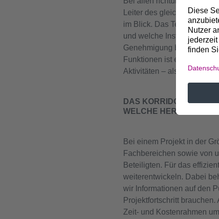
Bei allen richtungsweisende
Leiter des gleichnamigen Te
im Blick. Das Team plant, 
und welche Instrumente wir
Genehmigung bis hin zu Te
Funktionen ist es essenzie
Aktivitäten – also den Stan
DAS KORRIDOR-B-TEAM
WELCHE HERAUSFORDE
Bei einem Projekt in der 
Fachbereichen sowie von un
Beteiligten. Für das effiz
weiterentwickeln. Dabei beh
wir Informationen auf den P
Projektfortschritt brauchen
Zeit- und Kostenrahmen ums