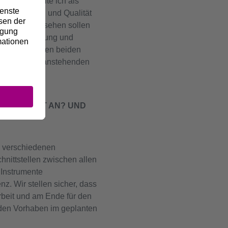
Diese gestalte ich als
mine, Kosten und Qualität
Prozesse aussehen sollen
ms – von Planung und
ten. In meinen beiden
aufenden und anstehenden
MMENARBEIT AN? UND
s verschiedenen
nittstellen zwischen allen
 Instrumente
z. Wir stellen sicher, dass
Arbeit und am Ende für den
eiden Vorhaben im geplanten