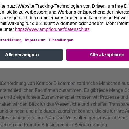
n Entscheidungen ist eine gute Projektsteuerung sehr wertvoll. 
ams mit. Wir behalten für die gesamte Projektplanung stets Ter
wie und bis wann wir die Zwischenziele erreichen müssen, wie 
 einsetzen. Außerdem koordinieren wir, wie die einzelnen Tea
chnik und Bau – unter dem Dach von Korridor B zusammenarbei
ll, einen umfassenden Überblick über alle abgeschlossenen, l
d des Projektes – zu haben.
 IST SEHR GROSS. WORAUF KOMMT ES BEI DER ZUSA
RUNGEN GIBT ES?
Größenordnung von Korridor B kommen zahlreiche Menschen au
terschiedlichen Fachfirmen zusammen. Es gibt jede Menge Sch
iente und zielgerichtete Zusammenspiel müssen wir Prozesse und
alten wir den Blick für das Wesentliche und schaffen Transparen
unkt bringen und alle darauf zugreifen können, die sie für ihre 
. Alles steht unter einer Prämisse: Wir wollen gemeinsam die b
etzen und Korridor B fristgerecht in Betrieb nehmen.