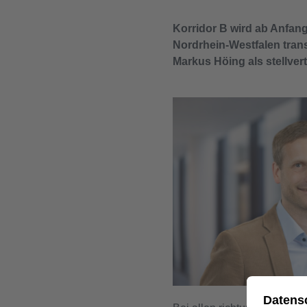
Korridor B wird ab Anfan
Nordrhein-Westfalen tran
Markus Höing als stellver