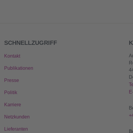
SCHNELLZUGRIFF
K
A
Kontakt
R
Publikationen
4
D
Presse
T
E
Politik
Karriere
B
+
Netzkunden
Lieferanten
B