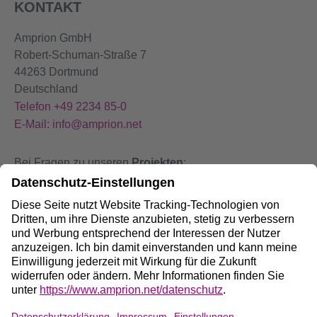
KONTAKT
Amprion GmbH
Robert-Schuman-Straße 7
44263 Dortmund
Deutschland
Telefon +49 2234 85-0
E-Mail: info@amprion.net
Bei Fragen zu unseren
Projekten
:
+49 800 584 9000
Bei
Störungen
an unseren Anlagen:
+49 800 490 4000
Social Media: