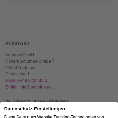
KONTAKT
Amprion GmbH
Robert-Schuman-Straße 7
44263 Dortmund
Deutschland
Telefon +49 2234 85-0
E-Mail: info@amprion.net
Bei Fragen zu unseren
Projekten
:
+49 800 584 9000