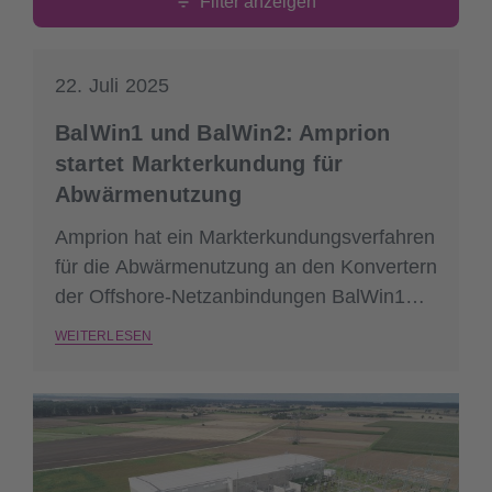
Filter anzeigen
22. Juli 2025
BalWin1 und BalWin2: Amprion
startet Markterkundung für
Abwärmenutzung
Amprion hat ein Markterkundungsverfahren
für die Abwärmenutzung an den Konvertern
der Offshore-Netzanbindungen BalWin1
und BalWin2 gestartet. Bis zum 30.
WEITERLESEN
September 2025 können sich Interessenten
melden. Eine Ausschreibung für die
Abwärmenutzung ist für Ende 2025
geplant.