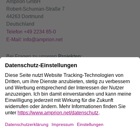
Amprion GmbH
Robert-Schuman-Straße 7
44263 Dortmund
Deutschland
Telefon +49 2234 85-0
E-Mail: info@amprion.net
Bei Fragen zu unseren
Projekten
:
+49 800 584 9000
Bei
Störungen
an unseren Anlagen:
+49 800 490 4000
Social Media: