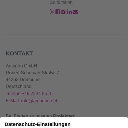
Seite teilen:
KONTAKT
Amprion GmbH
Robert-Schuman-Straße 7
44263 Dortmund
Deutschland
Telefon +49 2234 85-0
E-Mail: info@amprion.net
Bei Fragen zu unseren
Projekten
:
+49 800 584 9000