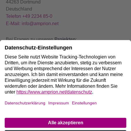
44263 Dortmund
Deutschland
Telefon +49 2234 85-0
E-Mail: info@amprion.net
Bei Fragen zu unseren
Projekten
:
+49 800 584 9000
Bei
Störungen
an unseren Anlagen:
+49 800 490 4000
Social Media:
Impressum
DE
/
EN
Datenschutz