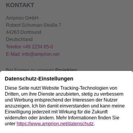
KONTAKT
Amprion GmbH
Robert-Schuman-Straße 7
44263 Dortmund
Deutschland
Telefon +49 2234 85-0
E-Mail: info@amprion.net
Bei Fragen zu unseren
Projekten
:
+49 800 584 9000
Bei
Störungen
an unseren Anlagen:
+49 800 490 4000
Social Media: