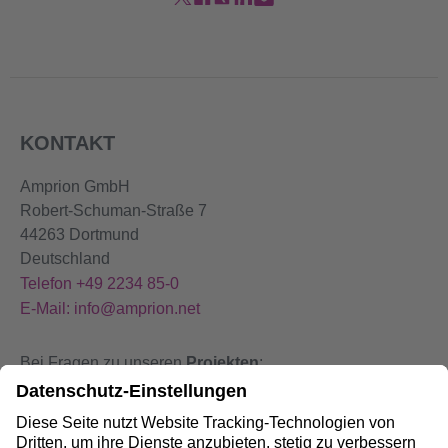
KONTAKT
Amprion GmbH
Robert-Schuman-Straße 7
44263 Dortmund
Deutschland
Telefon +49 2234 85-0
E-Mail: info@amprion.net
Bei Fragen zu unseren
Projekten
:
+49 800 584 9000
Bei
Störungen
an unseren Anlagen: