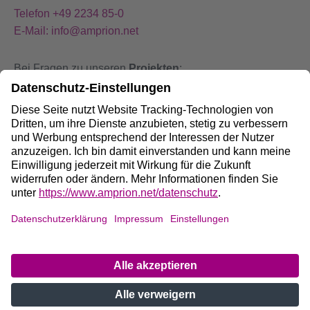
Telefon +49 2234 85-0
E-Mail: info@amprion.net
Bei Fragen zu unseren
Projekten
:
+49 800 584 9000
Bei
Störungen
an unseren Anlagen:
+49 800 490 4000
Social Media:
Impressum
DE
/
EN
Datenschutz