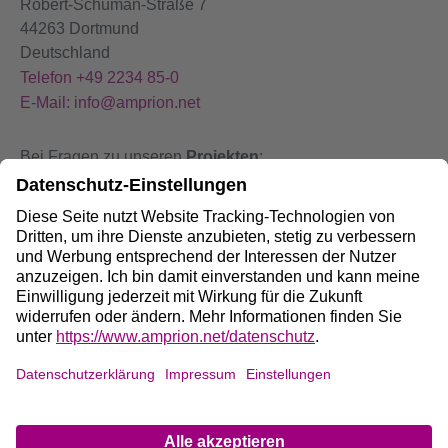
Robert-Schuman-Straße 7
44263 Dortmund
Deutschland
Telefon +49 2234 85-0
E-Mail: info@amprion.net
Bei Fragen zu unseren
Projekten
:
+49 800 584 9000
Bei
Störungen
an unseren Anlagen:
+49 800 490 4000
Social Media:
Impressum
DE
/
EN