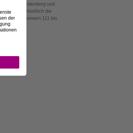
zwickede, Fröndenberg und
 erfolgt schließlich die
trop (Mast-Nummern 111 bis