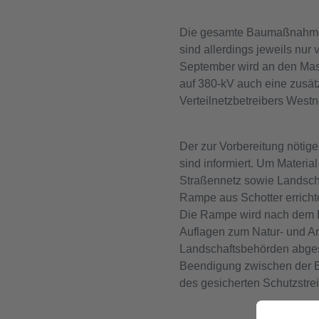
Die gesamte Baumaßnahme wi
sind allerdings jeweils nur 
September wird an den Mas
auf 380-kV auch eine zusätz
Verteilnetzbetreibers Westn
Der zur Vorbereitung nötige
sind informiert. Um Materi
Straßennetz sowie Landschaf
Rampe aus Schotter erricht
Die Rampe wird nach dem End
Auflagen zum Natur- und Ar
Landschaftsbehörden abges
Beendigung zwischen der Ba
des gesicherten Schutzstreif