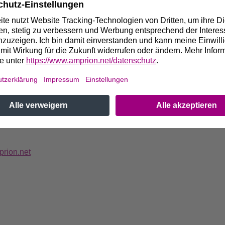
r dieses Jahres zieht die Baustelle dann über Schwerte, Hol
(Mast-Nummern 30 bis 111); von Dezember 2016 bis Februar 2017
en Teilabschnitt von Werl über Hamm und Welver bis nach Uen
bitte an:
echer)
49 172 62 92 689, F +49 231 5849-14188
rion.net