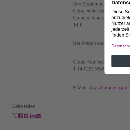
Von September bis Dezembe
Unna weiter bis nach Werl 
Umbeseilung auf dem letzt
149).
Bei Fragen wenden Sie sich 
Claas Hammes (Projektspr
T +49 231 5849-12937, M +
E-Mail:
claas.hammes@amp
Seite teilen: