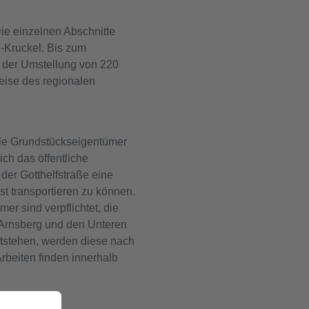
ie einzelnen Abschnitte
d-Kruckel. Bis zum
 der Umstellung von 220
reise des regionalen
Alle Grundstückseigentümer
ch das öffentliche
der Gotthelfstraße eine
t transportieren zu können.
r sind verpflichtet, die
g Arnsberg und den Unteren
tstehen, werden diese nach
beiten finden innerhalb