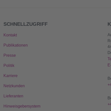
SCHNELLZUGRIFF
K
A
Kontakt
R
Publikationen
4
D
Presse
T
E
Politik
Karriere
B
+
Netzkunden
Lieferanten
B
+
Hinweisgebersystem