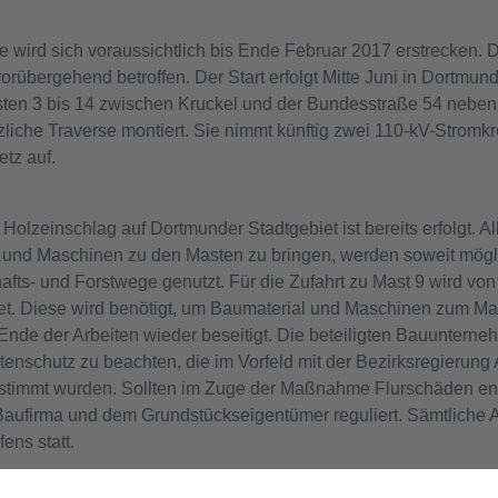
rd sich voraussichtlich bis Ende Februar 2017 erstrecken. D
vorübergehend betroffen. Der Start erfolgt Mitte Juni in Dortmun
ten 3 bis 14 zwischen Kruckel und der Bundesstraße 54 neben
liche Traverse montiert. Sie nimmt künftig zwei 110-kV-Stromk
etz auf.
 Holzeinschlag auf Dortmunder Stadtgebiet ist bereits erfolgt. 
al und Maschinen zu den Masten zu bringen, werden soweit mögli
ts- und Forstwege genutzt. Für die Zufahrt zu Mast 9 wird von 
et. Diese wird benötigt, um Baumaterial und Maschinen zum Mas
e der Arbeiten wieder beseitigt. Die beteiligten Bauunternehme
tenschutz zu beachten, die im Vorfeld mit der Bezirksregierun
timmt wurden. Sollten im Zuge der Maßnahme Flurschäden en
ufirma und dem Grundstückseigentümer reguliert. Sämtliche Ar
ens statt.