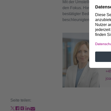
Mit der Umstellung des Ene
den Fokus. Hier spielen un
bestätigter Bedarf wird vo
beschleunigten Kohleausst
Bei
J
Le
+4
jo
Seite teilen: