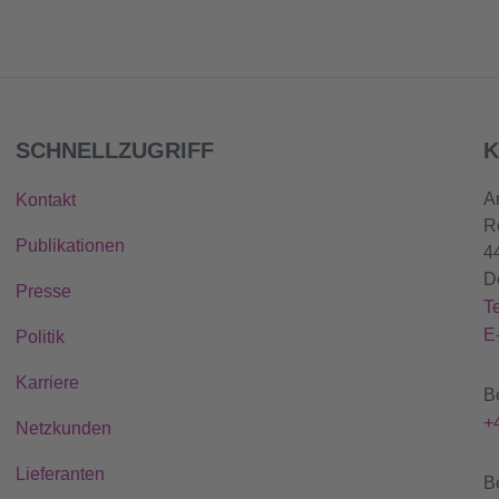
SCHNELLZUGRIFF
K
A
Kontakt
R
Publikationen
4
D
Presse
T
E
Politik
Karriere
B
+
Netzkunden
Lieferanten
B