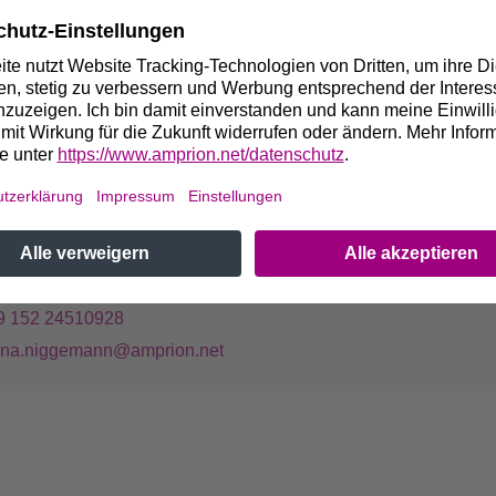
rgiesystems im Zuge der Energiewende rückt die Sicherung der S
ter anderem Blindleistungskompensationsanlagen eine wichtige
r dem Hintergrund der nochmals erhöhten Ausbauziele erneuerba
iegs nachjustiert werden müssen.
 Fragen wenden Sie sich bitte an:
oana Niggemann
iterin Externe Kommunikation
9 152 24510928
ana.niggemann@amprion.net