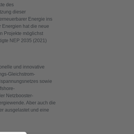
kte des
tzung dieser
 erneuerbarer Energie ins
r Energien hat die neue
n Projekte möglichst
tigte NEP 2035 (2021)
nelle und innovative
ngs-Gleichstrom-
elspannungsnetzes sowie
fshore-
er Netzbooster-
nergiewende. Aber auch die
er ausgelastet und eine