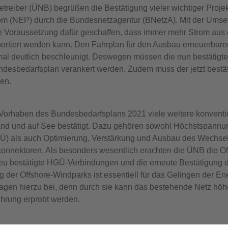
etreiber (ÜNB) begrüßen die Bestätigung vieler wichtiger Proje
om (NEP) durch die Bundesnetzagentur (BNetzA). Mit der Umse
die Voraussetzung dafür geschaffen, dass immer mehr Strom aus
portiert werden kann. Den Fahrplan für den Ausbau erneuerbare
l deutlich beschleunigt. Deswegen müssen die nun bestätigte
ndesbedarfsplan verankert werden. Zudem muss der jetzt bestä
den.
Vorhaben des Bundesbedarfsplans 2021 viele weitere konventio
d und auf See bestätigt. Dazu gehören sowohl Höchstspannu
Ü) als auch Optimierung, Verstärkung und Ausbau des Wechs
konnektoren. Als besonders wesentlich erachten die ÜNB die Of
u bestätigte HGÜ-Verbindungen und die erneute Bestätigung d
g der Offshore-Windparks ist essentiell für das Gelingen der E
ragen hierzu bei, denn durch sie kann das bestehende Netz höh
ührung erprobt werden.