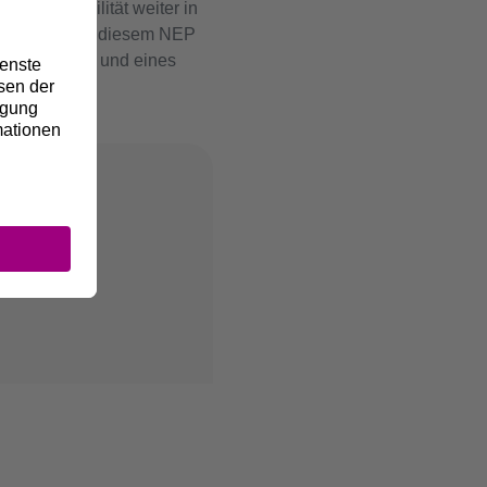
ystemstabilität weiter in
 Rolle. Ihr in diesem NEP
rer Energien und eines