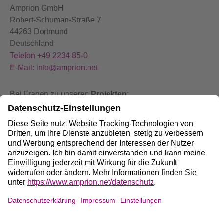
Amprion GmbH
Robert-Schuman-Straße 7
44263 Dortmund
Deutschland
Telefon +49 2234 85-0
E-Mail: info@amprion.net
Bei Fragen zu unseren
Projekten
:
+49 800 584 9000
Bei
Störungen
an unseren Anlagen:
+49 800 490 4000
Social Media: