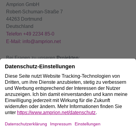
Amprion GmbH
Robert-Schuman-Straße 7
44263 Dortmund
Deutschland
Telefon +49 2234 85-0
E-Mail: info@amprion.net
Bei Fragen zu unseren
Projekten
:
+49 800 584 9000
Bei
Störungen
an unseren Anlagen:
+49 800 490 4000
Social Media: