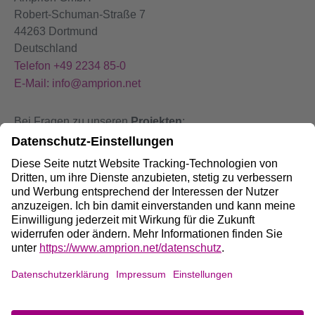
Robert-Schuman-Straße 7
44263 Dortmund
Deutschland
Telefon +49 2234 85-0
E-Mail: info@amprion.net
Bei Fragen zu unseren
Projekten
:
+49 800 584 9000
Bei
Störungen
an unseren Anlagen:
+49 800 490 4000
Social Media:
Impressum
DE
/
EN