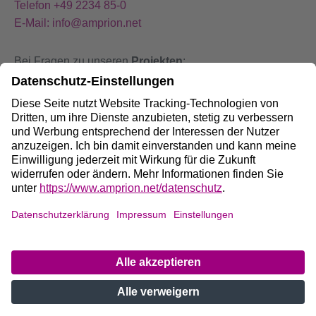
Telefon +49 2234 85-0
E-Mail: info@amprion.net
Bei Fragen zu unseren
Projekten
:
+49 800 584 9000
Bei
Störungen
an unseren Anlagen:
+49 800 490 4000
Social Media:
Impressum
DE
/
EN
Datenschutz