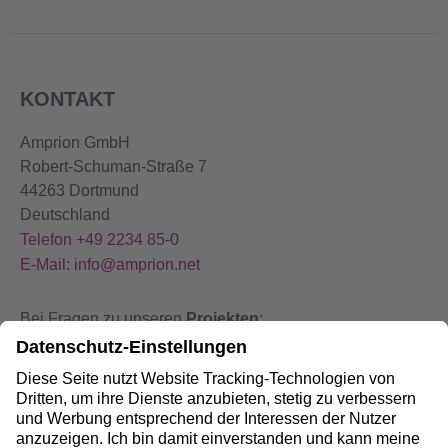
KONTAKT
Amprion GmbH
Robert-Schuman-Straße 7
44263 Dortmund
Deutschland
Telefon +49 2234 85-0
E-Mail: info@amprion.net
Bei Fragen zu unseren
Projekten
:
+49 800 584 9000
Bei
Störungen
an unseren Anlagen:
+49 800 490 4000