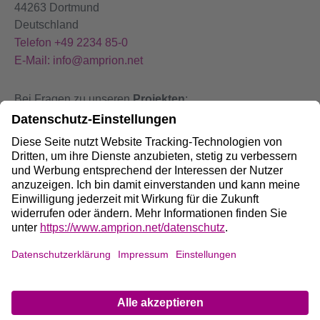
44263 Dortmund
Deutschland
Telefon +49 2234 85-0
E-Mail: info@amprion.net
Bei Fragen zu unseren
Projekten
:
+49 800 584 9000
Bei
Störungen
an unseren Anlagen:
+49 800 490 4000
Social Media:
Impressum
DE
/
EN
Datenschutz