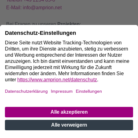
E-Mail: info@amprion.net
Bei Fragen zu unseren
Projekten
:
+49 800 584 9000
Bei
Störungen
an unseren Anlagen:
+49 800 490 4000
Social Media:
Impressum
DE
/
EN
Datenschutz