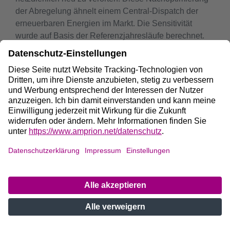
der Abregelung ähnelt einem Central-Dispatch der
erneuerbaren Energien im Markt. Die Sensitivität
wurde auf Basis der Referenzjahresläufe berechnet.
In Abbildung 18 wird die Bedarfsänderung von
Reservekraftwerken (links) und ausländischen
Redispatch-Potenzialen (rechts) bei einem
gleichverteilten Abregelungsverhalten und einer
nachoptimierten Abregelung im Vergleich zu den
ursprünglichen Referenzjahresläufen gezeigt. Ein
Großteil der netzdienlichen Wirkung der Abregelung
wird bereits durch eine gleichverteilte Abregelung der
erneuerbaren Energien erwirkt. Die Nachoptimierung
kann die Jahresmengen des Bedarfs an
Reserveleistung und ausländischen Redispatch-
Potenzialen weiter um bis zu 9 % reduzieren. Zudem
sinkt der absolute Bedarf an Redispatch bei der
Nachoptimierung um weitere wenige 10 GWh im