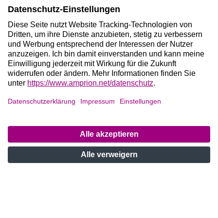
OFFSHORE
KONTAKT
Amprion GmbH
Robert-Schuman-Straße 7
44263 Dortmund
Deutschland
Telefon +49 2234 85-0
E-Mail: info@amprion.net
Bei Fragen zu unseren
Projekten
:
+49 800 584 9000