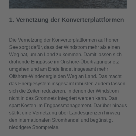
do
l
e
a
1. Vernetzung der Konverterplattformen
s
i
G
Die Vernetzung der Konverterplattformen auf hoher
o
See sorgt dafür, dass der Windstrom mehr als einen
i
Weg hat, um an Land zu kommen. Damit lassen sich
P
drohende Engpässe im Onshore-Übertragungsnetz
umgehen und am Ende findet insgesamt mehr
Offshore-Windenergie den Weg an Land. Das macht
das Energiesystem insgesamt robuster. Zudem lassen
sich die Zeiten reduzieren, in denen der Windstrom
nicht in das Stromnetz integriert werden kann. Das
spart Kosten im Engpassmanagement. Darüber hinaus
stärkt eine Vernetzung über Landesgrenzen hinweg
den internationalen Stromhandel und begünstigt
niedrigere Strompreise.