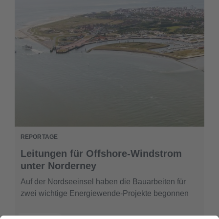
REPORTAGE
Leitungen für Offshore-Windstrom
unter Norderney
Auf der Nordseeinsel haben die Bauarbeiten für
zwei wichtige Energiewende-Projekte begonnen