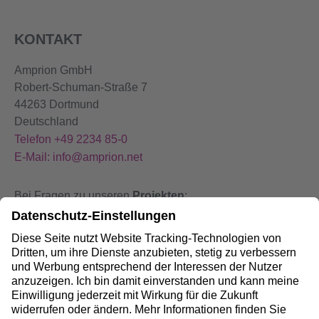
KONTAKT
Amprion GmbH
Robert-Schuman-Straße 7
44263 Dortmund
Deutschland
Telefon +49 2234 85-0
E-Mail: info@amprion.net
Bei Fragen zu unseren
Projekten
:
+49 800 584 9000
Bei
Störungen
an unseren Anlagen:
+49 800 490 4000
Social Media: