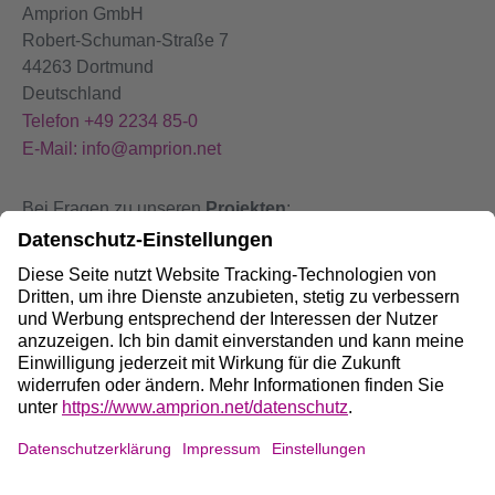
Amprion GmbH
Robert-Schuman-Straße 7
44263 Dortmund
Deutschland
Telefon +49 2234 85-0
E-Mail: info@amprion.net
Bei Fragen zu unseren
Projekten
:
+49 800 584 9000
Bei
Störungen
an unseren Anlagen:
+49 800 490 4000
Social Media: