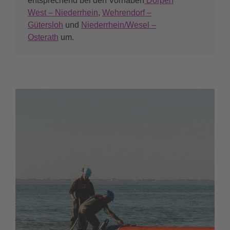
entsprechend bei den Vorhaben
Dörpen
West – Niederrhein
,
Wehrendorf –
Gütersloh
und
Niederrhein/Wesel –
Osterath
um.